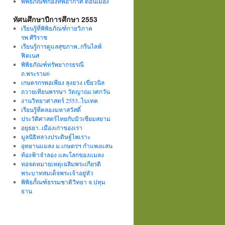
พิพิธภัณฑ์กองทัพอากาศ ดอนเมือง
ทัศนศึกษาปีการศึกษา 2553
เรียนรู้ที่พิพิธภัณฑ์กายวิภาค
รพ.ศิริราช
เรียนรู้การดูแลสุขภาพ..กรีนไลฟ์
ฟิตเนส
พิพิธภัณฑ์ทรัพยากรธรณี
ถ.พระราม6
เกษตรกรพอเพียง ลุงยวง เขียวนิล
ถวายเทียนพรรษา วัดญาณเวศกวัน
งานวิทยาศาสตร์ 2553..ไบเทค
เรียนรู้ที่คลองมหาสวัสดิ์
ประวัติศาสตร์ไทยกับมิวเซียมสยาม
อยุธยา..เมืองเก่าของเรา
มูลนิธิหลวงประดิษฐ์ไพเราะ
อุทยานแมลง ม.เกษตรฯ กำแพงแสน
ท้องฟ้าจำลอง และโลกของแมลง
หอจดหมายเหตุเฉลิมพระเกียรติ
พระบาทสมเด็จพระเจ้าอยู่หัว
พิพิธภััณฑ์ธรรมชาติวิทยา จ.ปทุม
ธาน