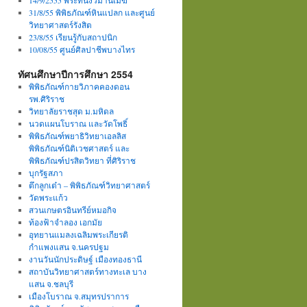
14/9/2555 พระที่นั่งวิมานเมฆ
31/8/55 พิพิธภัณฑ์หินแปลก และศูนย์
วิทยาศาสตร์รังสิต
23/8/55 เรียนรู้กับสถาปนิก
10/08/55 ศูนย์ศิลปาชีพบางไทร
ทัศนศึกษาปีการศึกษา 2554
พิพิธภัณฑ์กายวิภาคคองดอน
รพ.ศิริราช
วิทยาลัยราชสุด ม.มหิดล
นวดแผนโบราณ และวัดโพธิ์
พิพิธภัณฑ์พยาธิวิทยาเอลลิส
พิพิธภัณฑ์นิติเวชศาสตร์ และ
พิพิธภัณฑ์ปรสิตวิทยา ที่ศิริราช
บุกรัฐสภา
ตึกลูกเต๋า – พิพิธภัณฑ์วิทยาศาสตร์
วัดพระแก้ว
สวนเกษตรอินทรีย์หมอกิจ
ท้องฟ้าจำลอง เอกมัย
อุทยานแมลงเฉลิมพระเกียรติ
กำแพงแสน จ.นครปฐม
งานวันนักประดิษฐ์ เมืองทองธานี
สถาบันวิทยาศาสตร์ทางทะเล บาง
แสน จ.ชลบุรี
เมืองโบราณ จ.สมุทรปราการ