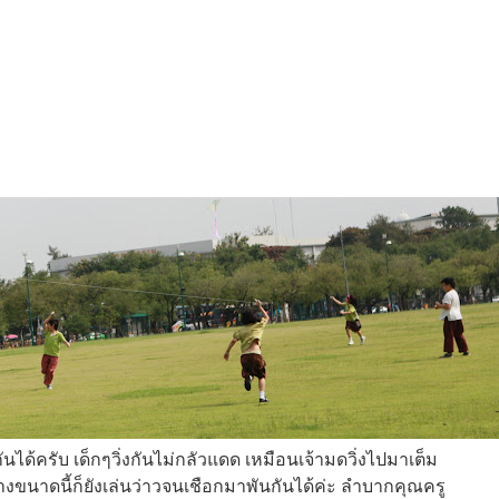
กันได้ครับ เด็กๆวิ่งกันไม่กลัวแดด เหมือนเจ้ามดวิ่งไปมาเต็ม
าดนี้ก็ยังเล่นว่าวจนเชือกมาพันกันได้ค่ะ ลำบากคุณครู