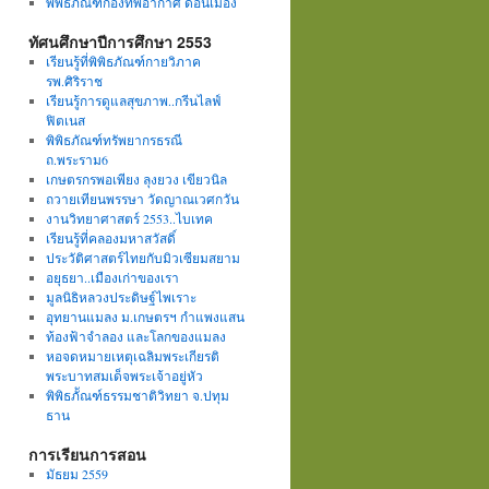
พิพิธภัณฑ์กองทัพอากาศ ดอนเมือง
ทัศนศึกษาปีการศึกษา 2553
เรียนรู้ที่พิพิธภัณฑ์กายวิภาค
รพ.ศิริราช
เรียนรู้การดูแลสุขภาพ..กรีนไลฟ์
ฟิตเนส
พิพิธภัณฑ์ทรัพยากรธรณี
ถ.พระราม6
เกษตรกรพอเพียง ลุงยวง เขียวนิล
ถวายเทียนพรรษา วัดญาณเวศกวัน
งานวิทยาศาสตร์ 2553..ไบเทค
เรียนรู้ที่คลองมหาสวัสดิ์
ประวัติศาสตร์ไทยกับมิวเซียมสยาม
อยุธยา..เมืองเก่าของเรา
มูลนิธิหลวงประดิษฐ์ไพเราะ
อุทยานแมลง ม.เกษตรฯ กำแพงแสน
ท้องฟ้าจำลอง และโลกของแมลง
หอจดหมายเหตุเฉลิมพระเกียรติ
พระบาทสมเด็จพระเจ้าอยู่หัว
พิพิธภััณฑ์ธรรมชาติวิทยา จ.ปทุม
ธาน
การเรียนการสอน
มัธยม 2559