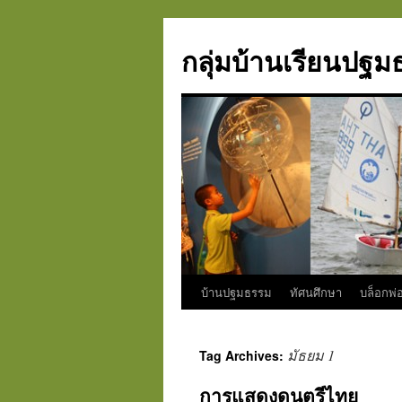
กลุ่มบ้านเรียนปฐ
บ้านปฐมธรรม
ทัศนศึกษา
บล็อกพ่อ
Skip
to
มัธยม 1
Tag Archives:
content
การแสดงดนตรีไทย