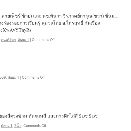
สายเพ็ชร์(ซ้าย) และ ดช.พันวา วีรภาคย์การุณ(ขวา) ชั้นม.1
งร่องรอยการเรียนรู้ คุมวงโดย อ.ไกรฤทธิ์ กันเรือง
?v=eXwAvYTnyRs
on
,
ดนตรีไทย
,
มัธยม 1
|
Comments Off
การ
แสดง
ดนตรี
ไทย
on
559
,
มัธยม 1
|
Comments Off
วงจร
ไฟฟ้า
ของสีตรงข้าม หัดผสมสี และการฝึกไล่สี Save Save
on
,
มัธยม 1
,
สีน้ำ
|
Comments Off
หลัก