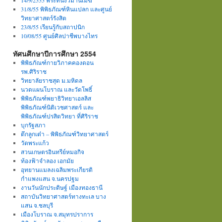
14/9/2555 พระที่นั่งวิมานเมฆ
31/8/55 พิพิธภัณฑ์หินแปลก และศูนย์
วิทยาศาสตร์รังสิต
23/8/55 เรียนรู้กับสถาปนิก
10/08/55 ศูนย์ศิลปาชีพบางไทร
ทัศนศึกษาปีการศึกษา 2554
พิพิธภัณฑ์กายวิภาคคองดอน
รพ.ศิริราช
วิทยาลัยราชสุด ม.มหิดล
นวดแผนโบราณ และวัดโพธิ์
พิพิธภัณฑ์พยาธิวิทยาเอลลิส
พิพิธภัณฑ์นิติเวชศาสตร์ และ
พิพิธภัณฑ์ปรสิตวิทยา ที่ศิริราช
บุกรัฐสภา
ตึกลูกเต๋า – พิพิธภัณฑ์วิทยาศาสตร์
วัดพระแก้ว
สวนเกษตรอินทรีย์หมอกิจ
ท้องฟ้าจำลอง เอกมัย
อุทยานแมลงเฉลิมพระเกียรติ
กำแพงแสน จ.นครปฐม
งานวันนักประดิษฐ์ เมืองทองธานี
สถาบันวิทยาศาสตร์ทางทะเล บาง
แสน จ.ชลบุรี
เมืองโบราณ จ.สมุทรปราการ