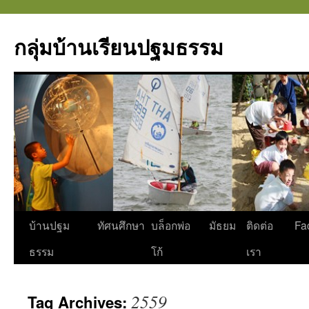
กลุ่มบ้านเรียนปฐมธรรม
Skip
บ้านปฐม
ทัศนศึกษา
บล็อกพ่อ
มัธยม
ติดต่อ
Fa
to
ธรรม
โก้
เรา
content
2559
Tag Archives: