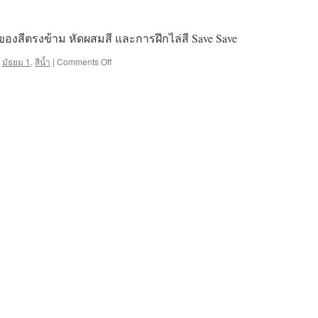
ของสีตรงข้าม หัดผสมสี และการฝึกไล่สี Save Save
on
,
มัธยม 1
,
สีน้ำ
|
Comments Off
หลัก
การ
ผสม
สี