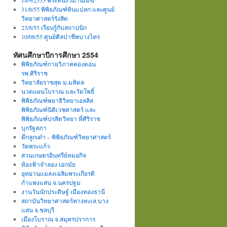
14/9/2555 พระที่นั่งวิมานเมฆ
31/8/55 พิพิธภัณฑ์หินแปลก และศูนย์
วิทยาศาสตร์รังสิต
23/8/55 เรียนรู้กับสถาปนิก
10/08/55 ศูนย์ศิลปาชีพบางไทร
ทัศนศึกษาปีการศึกษา 2554
พิพิธภัณฑ์กายวิภาคคองดอน
รพ.ศิริราช
วิทยาลัยราชสุด ม.มหิดล
นวดแผนโบราณ และวัดโพธิ์
พิพิธภัณฑ์พยาธิวิทยาเอลลิส
พิพิธภัณฑ์นิติเวชศาสตร์ และ
พิพิธภัณฑ์ปรสิตวิทยา ที่ศิริราช
บุกรัฐสภา
ตึกลูกเต๋า – พิพิธภัณฑ์วิทยาศาสตร์
วัดพระแก้ว
สวนเกษตรอินทรีย์หมอกิจ
ท้องฟ้าจำลอง เอกมัย
อุทยานแมลงเฉลิมพระเกียรติ
กำแพงแสน จ.นครปฐม
งานวันนักประดิษฐ์ เมืองทองธานี
สถาบันวิทยาศาสตร์ทางทะเล บาง
แสน จ.ชลบุรี
เมืองโบราณ จ.สมุทรปราการ