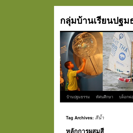
กลุ่มบ้านเรียนปฐ
บ้านปฐมธรรม
ทัศนศึกษา
บล็อกพ่อ
Skip
to
สีน้ำ
Tag Archives:
content
หลักการผสมสี