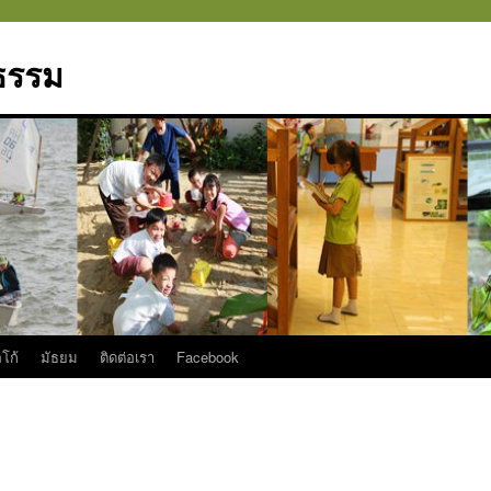
มธรรม
โก้
มัธยม
ติดต่อเรา
Facebook