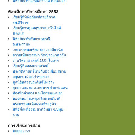
พิพิธภัณฑ์กองทัพอากาศ ดอนเมือง
ทัศนศึกษาปีการศึกษา 2553
เรียนรู้ที่พิพิธภัณฑ์กายวิภาค
รพ.ศิริราช
เรียนรู้การดูแลสุขภาพ..กรีนไลฟ์
ฟิตเนส
พิพิธภัณฑ์ทรัพยากรธรณี
ถ.พระราม6
เกษตรกรพอเพียง ลุงยวง เขียวนิล
ถวายเทียนพรรษา วัดญาณเวศกวัน
งานวิทยาศาสตร์ 2553..ไบเทค
เรียนรู้ที่คลองมหาสวัสดิ์
ประวัติศาสตร์ไทยกับมิวเซียมสยาม
อยุธยา..เมืองเก่าของเรา
มูลนิธิหลวงประดิษฐ์ไพเราะ
อุทยานแมลง ม.เกษตรฯ กำแพงแสน
ท้องฟ้าจำลอง และโลกของแมลง
หอจดหมายเหตุเฉลิมพระเกียรติ
พระบาทสมเด็จพระเจ้าอยู่หัว
พิพิธภััณฑ์ธรรมชาติวิทยา จ.ปทุม
ธาน
การเรียนการสอน
มัธยม 2559